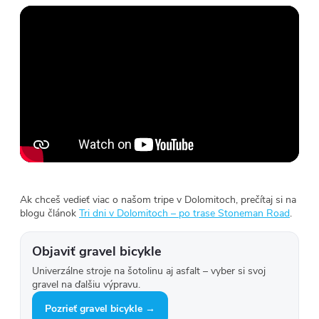
Ak chceš vedieť viac o našom tripe v Dolomitoch, prečítaj si na
blogu článok
Tri dni v Dolomitoch – po trase Stoneman Road
.
Objaviť gravel bicykle
Univerzálne stroje na šotolinu aj asfalt – vyber si svoj
gravel na ďalšiu výpravu.
Pozrieť gravel bicykle →