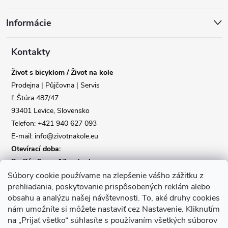
á
Poslat
Informácie
p
a
Kontakty
Život s bicyklom / Život na kole
t
Prodejna | Půjčovna | Servis
Ľ.Štúra 487/47
í
93401 Levice, Slovensko
Telefon: +421 940 627 093
E-mail: info@zivotnakole.eu
Otevírací doba:
Po-Pá : 9,oo - 17,oo hod
So : 9,oo - 12,oo | Ne : Zavřeno
Súbory cookie používame na zlepšenie vášho zážitku z
prehliadania, poskytovanie prispôsobených reklám alebo
obsahu a analýzu našej návštevnosti.
To, aké druhy cookies
Kontaktní formulář
nám umožníte si môžete nastaviť cez Nastavenie.
Kliknutím
na „Prijať všetko“ súhlasíte s používaním všetkých súborov