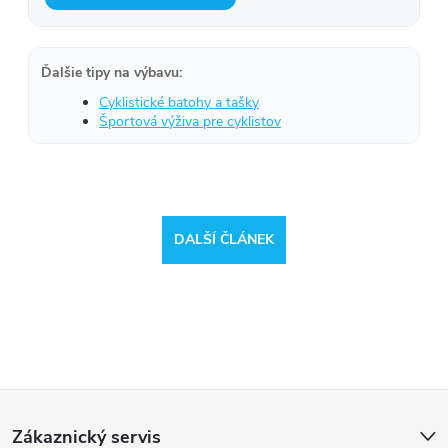
Ďalšie tipy na výbavu:
Cyklistické batohy a tašky
Športová výživa pre cyklistov
DALŠÍ ČLÁNEK
Reklamace
Doprava
Z
Zákaznický servis