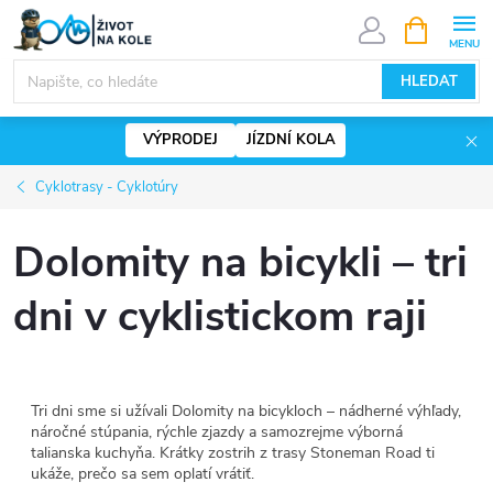
Přejít
NÁKUPNÍ
KOŠÍK
na
www.zivotnakole.eu - Chat
obsah
HLEDAT
VÝPRODEJ
JÍZDNÍ KOLA
Cyklotrasy - Cyklotúry
Dolomity na bicykli – tri
dni v cyklistickom raji
Tri dni sme si užívali Dolomity na bicykloch – nádherné výhľady,
náročné stúpania, rýchle zjazdy a samozrejme výborná
talianska kuchyňa. Krátky zostrih z trasy Stoneman Road ti
ukáže, prečo sa sem oplatí vrátiť.