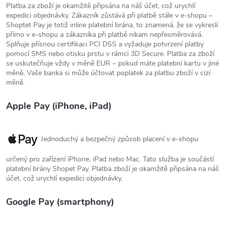
Platba za zboží je okamžitě připsána na náš účet, což urychlí
expedici objednávky. Zákazník zůstává při platbě stále v e-shopu –
Shoptet Pay je totiž inline platební brána, to znamená, že se vykreslí
přímo v e-shopu a zákazníka při platbě nikam nepřesměrovává.
Splňuje přísnou certifikaci PCI DSS a vyžaduje potvrzení platby
pomocí SMS nebo otisku prstu v rámci 3D Secure. Platba za zboží
se uskutečňuje vždy v měně EUR – pokud máte platební kartu v jiné
měně, Vaše banka si může účtovat poplatek za platbu zboží v cizí
měně.
Apple Pay (iPhone, iPad)
Jednoduchý a bezpečný způsob placení v e-shopu
určený pro zařízení iPhone, iPad nebo Mac. Tato služba je součástí
platební brány Shopet Pay. Platba zboží je okamžitě připsána na náš
účet, což urychlí expedici objednávky.
Google Pay (smartphony)