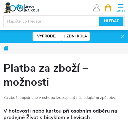
Přejít
NÁKUPNÍ
KOŠÍK
na
www.zivotnakole.eu - Chat
obsah
HLEDAT
VÝPRODEJ
JÍZDNÍ KOLA
Domů
Platba za zboží –
možnosti
Za zboží objednané v eshopu lze zaplatit následujícími způsoby:
V hotovosti nebo kartou při osobním odběru na
prodejně Život s bicyklom v Levicích