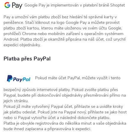
Google Pay je implementován v platební bráně Shoptet
Pay a umožní vám platbu zboží bez hledání té správné karty v
peněžence. Stačí kliknout na logo Google Pay a můžete provést
platbu zboží kartou, kterou máte uloženou ve svém účtu Google,
prohlížeči Chrome nebo mobilním zařízení s operačním systémem
Android. Platba zboží je okamžitě připsána na náš účet, což urychlí
expedici objednávky.
Platba přes PayPal
Pokud máte účet PayPal, můžete využít i tento
Reklamace
Doprava
bezpečný způsob internetové platby. Pokud zvolíte platbu přes
Paypal, budete při dokončování objednávky přesměrováni přímo na
Poslat
jejich stránku.
Pokud již máte vytvořený Paypal účet, přihlaste se a uvidíte kroky
jak platbu odeslat. Pokud jste na Paypal nový, přihlaste se jako host
nebo si Paypal vytvořte účet a následně dokončete platbu.
Platba je obvykle registrována do několika minut a vaše objednávka
bude ihned zaplacena a připravována k expedici.