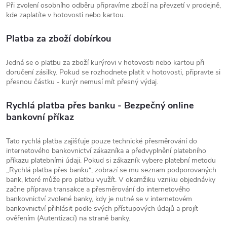
Při zvolení osobního odběru připravíme zboží na převzetí v prodejně,
kde zaplatíte v hotovosti nebo kartou.
Platba za zboží dobírkou
Jedná se o platbu za zboží kurýrovi v hotovosti nebo kartou při
doručení zásilky. Pokud se rozhodnete platit v hotovosti, připravte si
přesnou částku - kurýr nemusí mít přesný výdaj.
Rychlá platba přes banku - Bezpečný online
bankovní příkaz
Tato rychlá platba zajišťuje pouze technické přesměrování do
internetového bankovnictví zákazníka a předvyplnění platebního
příkazu platebními údaji. Pokud si zákazník vybere platební metodu
„Rychlá platba přes banku“, zobrazí se mu seznam podporovaných
bank, které může pro platbu využít. V okamžiku vzniku objednávky
začne příprava transakce a přesměrování do internetového
bankovnictví zvolené banky, kdy je nutné se v internetovém
bankovnictví přihlásit podle svých přístupových údajů a projít
ověřením (Autentizací) na straně banky.