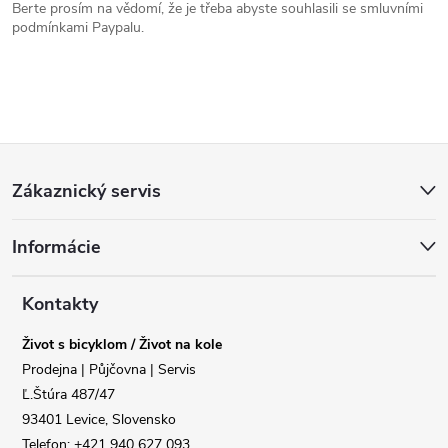
Berte prosím na vědomí, že je třeba abyste souhlasili se smluvními
podmínkami Paypalu.
Z
Zákaznický servis
á
Informácie
p
a
Kontakty
Život s bicyklom / Život na kole
t
Prodejna | Půjčovna | Servis
Ľ.Štúra 487/47
í
93401 Levice, Slovensko
Telefon: +421 940 627 093