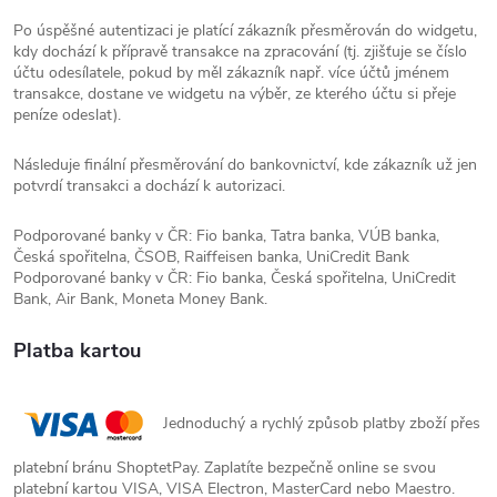
Po úspěšné autentizaci je platící zákazník přesměrován do widgetu,
kdy dochází k přípravě transakce na zpracování (tj. zjišťuje se číslo
účtu odesílatele, pokud by měl zákazník např. více účtů jménem
transakce, dostane ve widgetu na výběr, ze kterého účtu si přeje
peníze odeslat).
Následuje finální přesměrování do bankovnictví, kde zákazník už jen
potvrdí transakci a dochází k autorizaci.
Podporované banky v ČR: Fio banka, Tatra banka, VÚB banka,
Česká spořitelna, ČSOB, Raiffeisen banka, UniCredit Bank
Podporované banky v ČR: Fio banka, Česká spořitelna, UniCredit
Bank, Air Bank, Moneta Money Bank.
Platba kartou
Jednoduchý a rychlý způsob platby zboží přes
platební bránu ShoptetPay. Zaplatíte bezpečně online se svou
platební kartou VISA, VISA Electron, MasterCard nebo Maestro.