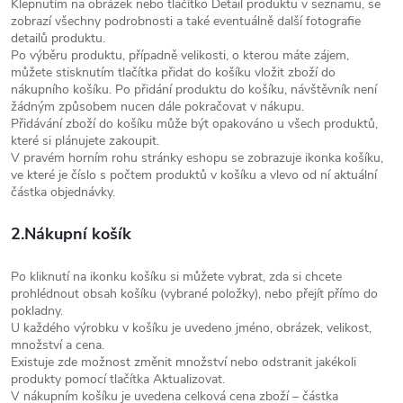
Klepnutím na obrázek nebo tlačítko Detail produktu v seznamu, se
zobrazí všechny podrobnosti a také eventuálně další fotografie
detailů produktu.
Po výběru produktu, případně velikosti, o kterou máte zájem,
můžete stisknutím tlačítka přidat do košíku vložit zboží do
nákupního košíku. Po přidání produktu do košíku, návštěvník není
žádným způsobem nucen dále pokračovat v nákupu.
Přidávání zboží do košíku může být opakováno u všech produktů,
které si plánujete zakoupit.
V pravém horním rohu stránky eshopu se zobrazuje ikonka košíku,
ve které je číslo s počtem produktů v košíku a vlevo od ní aktuální
částka objednávky.
2.Nákupní košík
Po kliknutí na ikonku košíku si můžete vybrat, zda si chcete
prohlédnout obsah košíku (vybrané položky), nebo přejít přímo do
pokladny.
U každého výrobku v košíku je uvedeno jméno, obrázek, velikost,
množství a cena.
Existuje zde možnost změnit množství nebo odstranit jakékoli
produkty pomocí tlačítka Aktualizovat.
V nákupním košíku je uvedena celková cena zboží – částka