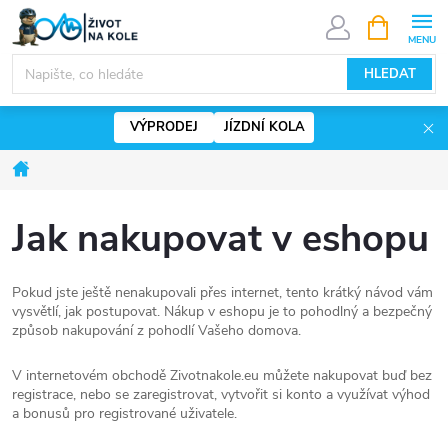
Přejít
NÁKUPNÍ
KOŠÍK
na
www.zivotnakole.eu - Chat
obsah
HLEDAT
VÝPRODEJ
JÍZDNÍ KOLA
Domů
Jak nakupovat v eshopu
Pokud jste ještě nenakupovali přes internet, tento krátký návod vám
vysvětlí, jak postupovat. Nákup v eshopu je to pohodlný a bezpečný
způsob nakupování z pohodlí Vašeho domova.
V internetovém obchodě Zivotnakole.eu můžete nakupovat buď bez
registrace, nebo se zaregistrovat, vytvořit si konto a využívat výhod
a bonusů pro registrované uživatele.