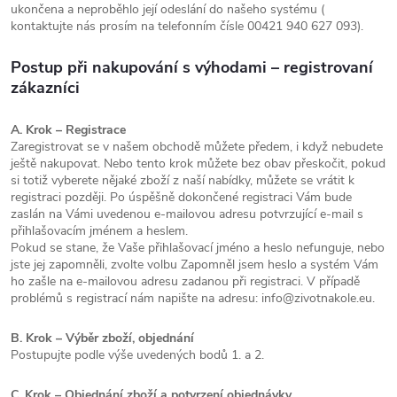
ukončena a neproběhlo její odeslání do našeho systému (
kontaktujte nás prosím na telefonním čísle 00421 940 627 093).
Postup při nakupování s výhodami – registrovaní
zákazníci
A. Krok – Registrace
Zaregistrovat se v našem obchodě můžete předem, i když nebudete
ještě nakupovat. Nebo tento krok můžete bez obav přeskočit, pokud
si totiž vyberete nějaké zboží z naší nabídky, můžete se vrátit k
registraci později. Po úspěšně dokončené registraci Vám bude
zaslán na Vámi uvedenou e-mailovou adresu potvrzující e-mail s
přihlašovacím jménem a heslem.
Pokud se stane, že Vaše přihlašovací jméno a heslo nefunguje, nebo
jste jej zapomněli, zvolte volbu Zapomněl jsem heslo a systém Vám
ho zašle na e-mailovou adresu zadanou při registraci. V případě
problémů s registrací nám napište na adresu: info@zivotnakole.eu.
B. Krok – Výběr zboží, objednání
Postupujte podle výše uvedených bodů 1. a 2.
C. Krok – Objednání zboží a potvrzení objednávky