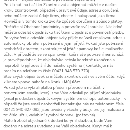
Po kliknutí na tlačítko Zkontrolovat a objednat můžete v dalším
kroku zkontrolovat, případně upravit své údaje, adresu doručení,
nebo můžete zadat údaje firmy, chcete-li nakupovat jako firma.
Rovněž si v tomto kroku zvolíte způsob doručení a způsob platby.
Přečtěte si Obchodní podmínky a potvrďte svůj souhlas. Následně
můžete odeslat objednávku tlačítkem Objednat s povinností platby.
Po vytvoření a odeslání objednávky přijde na Vaši emailovou adresu
Reklamace
Doprava
automaticky obratem potvrzení o jejím přijetí. Pokud jste potvrzení
neobdrželi obratem, zkontrolujte si ještě spamový koš e-mailového
účtu. V případě že se ve spamovém koši naše potvrzení nenachází,
Poslat
je pravděpodobné, že objednávka nebyla korektně ukončena a
neproběhlo její odeslání do našeho systému ( kontaktujte nás
prosím na telefonním čísle 00421 948 570 370).
Stav svých objednávek si můžete zkontrolovat i ve svém účtu, když
kliknete vpravo nahoře na ikonku
Můj účet
.
Pokud jste si vybrali platbu předem převodem na účet, v
potvrzujícím emailu, který jsme Vám odeslali po přijetí objednávky
(email je odeslán objednávkovým systémem eshopu automaticky – v
případě že jste email neobdrželi kontaktujte nás na telefonním čísle
00421 940 627 093) jsou uvedeny všechny údaje pro její realizaci a
to: číslo účtu, variabilní symbol dopravu (poštovné).
Máte-li zboží objednané k dodání kurýrní službou, bude Vám
dodáno na adresu uvedenou ve Vaší objednávce. Kurýr má k