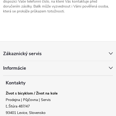
dispozici Vaše telefonní číslo, na které Vás kontaktuje před
doručením zásilky. Balík může vyzvednout i Vámi pověřená osoba,
která se prokáže průkazem totožnosti.
Z
Zákaznický servis
á
Informácie
p
a
Kontakty
Život s bicyklom / Život na kole
t
Prodejna | Půjčovna | Servis
Ľ.Štúra 487/47
í
93401 Levice, Slovensko