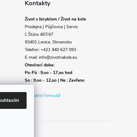
Kontakty
Život s bicyklom / Život na kole
Prodejna | Půjčovna | Servis
Ľ.Štúra 487/47
93401 Levice, Slovensko
Telefon: +421 940 627 093
E-mail: info@zivotnakole.eu
Otevírací doba:
Po-Pá : 9,oo - 17,oo hod
So : 9,oo - 12,oo | Ne : Zavřeno
Kontaktní formulář
ouhlasím
Reklamace
Doprava