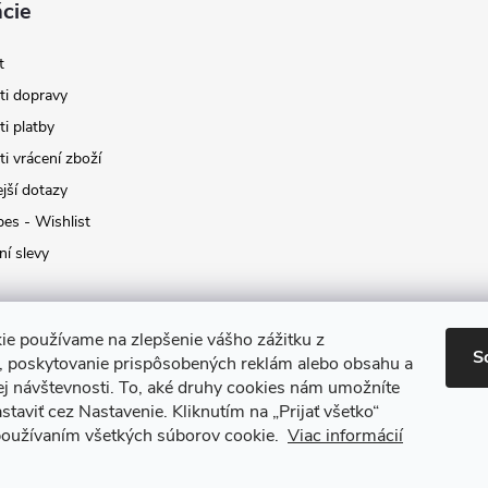
cie
t
i dopravy
i platby
i vrácení zboží
jší dotazy
pes - Wishlist
ní slevy
ie používame na zlepšenie vášho zážitku z
S
a, poskytovanie prispôsobených reklám alebo obsahu a
ej návštevnosti.
To, aké druhy cookies nám umožníte
staviť cez Nastavenie.
Kliknutím na „Prijať všetko“
 používaním všetkých súborov cookie.
Viac informácií