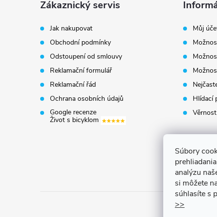
á
Zákaznický servis
Informá
p
Jak nakupovat
Můj úče
Obchodní podmínky
Možnost
a
Odstoupení od smlouvy
Možnost
t
Reklamační formulář
Možnost
Reklamační řád
Nejčaste
í
Ochrana osobních údajů
Hlídací 
Google recenze
Věrnost
Život s bicyklom
Súbory cook
prehliadani
analýzu naš
si môžete na
súhlasíte s
>>