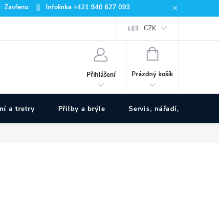
 : Zavřeno || Infolinka +421 940 627 093
CZK
NÁKUPNÍ
KOŠÍK
Prázdný košík
Přihlášení
ní a tretry
Přilby a brýle
Servis, nářadí, pumpy