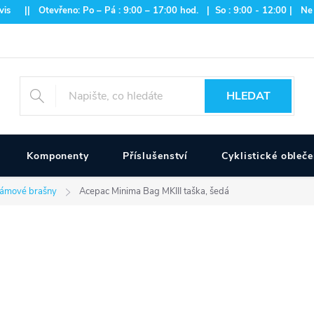
is || Otevřeno: Po – Pá : 9:00 – 17:00 hod. | So : 9:00 - 12:00 | Ne
HLEDAT
Komponenty
Příslušenství
Cyklistické obleče
ámové brašny
Acepac Minima Bag MKIII taška, šedá