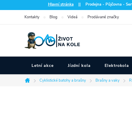
Přejít
Hlavní stránka
|| Prodejna - Půjčovna - Serv
na
Kontakty
Blog
Videá
Prodávané značky
obsah
Letní akce
Jízdní kola
Elektrokola
Cyklistické batohy a brašny
Brašny a vaky
R
Domů