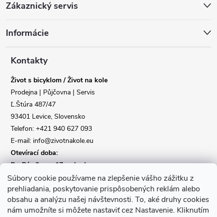
Zákaznický servis
á
Informácie
p
a
Kontakty
Život s bicyklom / Život na kole
t
Prodejna | Půjčovna | Servis
Ľ.Štúra 487/47
í
Reklamace
Doprava
93401 Levice, Slovensko
Telefon: +421 940 627 093
Poslat
E-mail: info@zivotnakole.eu
Otevírací doba:
Po-Pá : 9,oo - 17,oo hod
So : 9,oo - 12,oo | Ne : Zavřeno
Súbory cookie používame na zlepšenie vášho zážitku z
prehliadania, poskytovanie prispôsobených reklám alebo
obsahu a analýzu našej návštevnosti.
To, aké druhy cookies
Kontaktní formulář
nám umožníte si môžete nastaviť cez Nastavenie.
Kliknutím