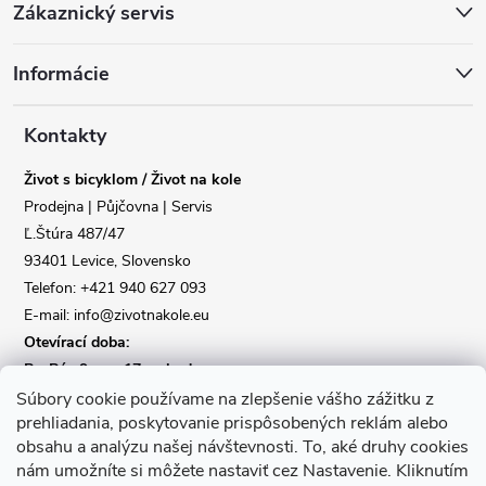
Zákaznický servis
á
Informácie
p
a
Kontakty
Život s bicyklom / Život na kole
t
Prodejna | Půjčovna | Servis
Ľ.Štúra 487/47
í
Reklamace
Doprava
93401 Levice, Slovensko
Telefon: +421 940 627 093
Poslat
E-mail: info@zivotnakole.eu
Otevírací doba:
Po-Pá : 9,oo - 17,oo hod
So : 9,oo - 12,oo | Ne : Zavřeno
Súbory cookie používame na zlepšenie vášho zážitku z
prehliadania, poskytovanie prispôsobených reklám alebo
obsahu a analýzu našej návštevnosti.
To, aké druhy cookies
Kontaktní formulář
nám umožníte si môžete nastaviť cez Nastavenie.
Kliknutím