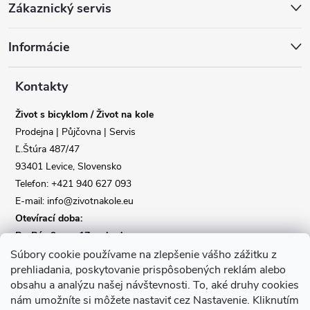
Zákaznický servis
á
Informácie
p
a
Kontakty
Život s bicyklom / Život na kole
t
Prodejna | Půjčovna | Servis
Ľ.Štúra 487/47
í
Reklamace
Doprava
93401 Levice, Slovensko
Telefon: +421 940 627 093
Poslat
E-mail: info@zivotnakole.eu
Otevírací doba:
Po-Pá : 9,oo - 17,oo hod
So : 9,oo - 12,oo | Ne : Zavřeno
Súbory cookie používame na zlepšenie vášho zážitku z
prehliadania, poskytovanie prispôsobených reklám alebo
obsahu a analýzu našej návštevnosti.
To, aké druhy cookies
Kontaktní formulář
nám umožníte si môžete nastaviť cez Nastavenie.
Kliknutím