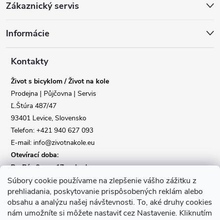
Zákaznický servis
á
Informácie
p
a
Kontakty
Život s bicyklom / Život na kole
t
Prodejna | Půjčovna | Servis
Ľ.Štúra 487/47
í
Reklamace
Doprava
93401 Levice, Slovensko
Telefon: +421 940 627 093
Poslat
E-mail: info@zivotnakole.eu
Otevírací doba:
Po-Pá : 9,oo - 17,oo hod
So : 9,oo - 12,oo | Ne : Zavřeno
Súbory cookie používame na zlepšenie vášho zážitku z
prehliadania, poskytovanie prispôsobených reklám alebo
obsahu a analýzu našej návštevnosti.
To, aké druhy cookies
Kontaktní formulář
nám umožníte si môžete nastaviť cez Nastavenie.
Kliknutím