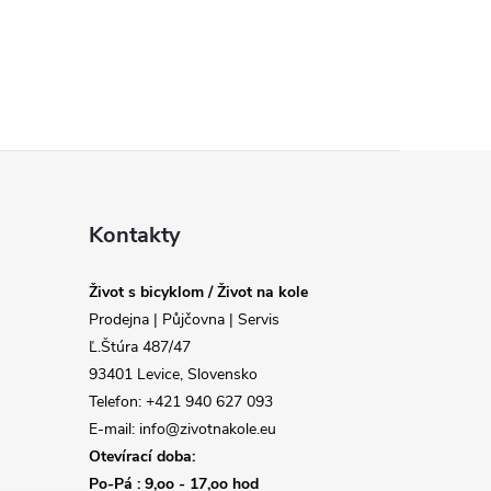
Kontakty
Život s bicyklom / Život na kole
Prodejna | Půjčovna | Servis
Ľ.Štúra 487/47
93401 Levice, Slovensko
Telefon: +421 940 627 093
E-mail: info@zivotnakole.eu
Otevírací doba:
Po-Pá : 9,oo - 17,oo hod