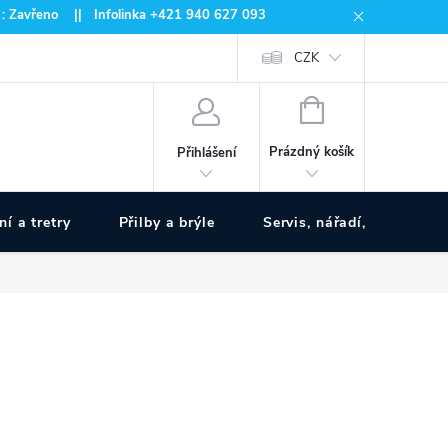
 : Zavřeno || Infolinka +421 940 627 093
CZK
NÁKUPNÍ
KOŠÍK
Prázdný košík
Přihlášení
ní a tretry
Přilby a brýle
Servis, nářadí, pumpy
www.zivotnakole.eu - Chat