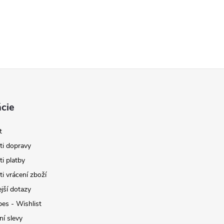
cie
t
i dopravy
i platby
i vrácení zboží
jší dotazy
pes - Wishlist
ní slevy