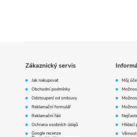
Z
á
Zákaznický servis
Informá
p
Jak nakupovat
Můj úče
Obchodní podmínky
Možnost
a
Odstoupení od smlouvy
Možnost
t
Reklamační formulář
Možnost
Reklamační řád
Nejčaste
í
Ochrana osobních údajů
Hlídací 
Google recenze
Věrnost