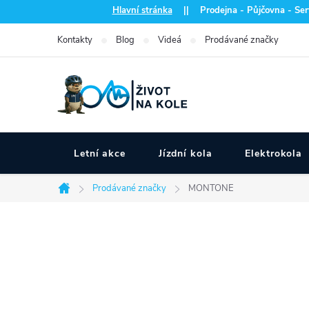
Přejít
Hlavní stránka
|| Prodejna - Půjčovna - Serv
na
Kontakty
Blog
Videá
Prodávané značky
obsah
Letní akce
Jízdní kola
Elektrokola
Prodávané značky
MONTONE
Domů