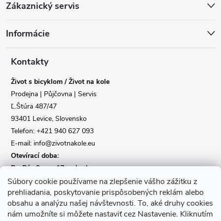
Zákaznický servis
á
Informácie
p
a
Kontakty
Život s bicyklom / Život na kole
t
Prodejna | Půjčovna | Servis
Ľ.Štúra 487/47
í
Reklamace
Doprava
93401 Levice, Slovensko
Telefon: +421 940 627 093
Poslat
E-mail: info@zivotnakole.eu
Otevírací doba:
Po-Pá : 9,oo - 17,oo hod
So : 9,oo - 12,oo | Ne : Zavřeno
Súbory cookie používame na zlepšenie vášho zážitku z
prehliadania, poskytovanie prispôsobených reklám alebo
obsahu a analýzu našej návštevnosti.
To, aké druhy cookies
Kontaktní formulář
nám umožníte si môžete nastaviť cez Nastavenie.
Kliknutím