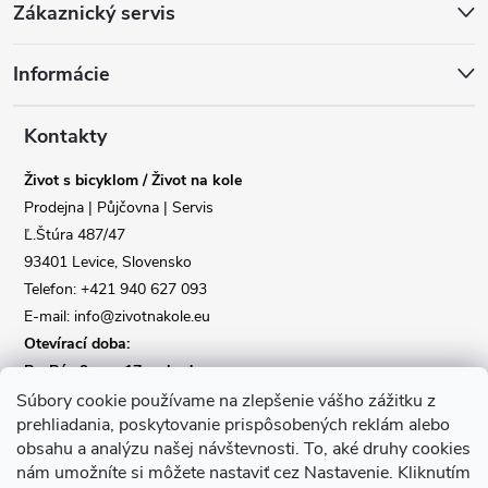
Zákaznický servis
á
Informácie
p
a
Kontakty
Život s bicyklom / Život na kole
t
Prodejna | Půjčovna | Servis
Ľ.Štúra 487/47
í
Reklamace
Doprava
93401 Levice, Slovensko
Telefon: +421 940 627 093
Poslat
E-mail: info@zivotnakole.eu
Otevírací doba:
Po-Pá : 9,oo - 17,oo hod
So : 9,oo - 12,oo | Ne : Zavřeno
Súbory cookie používame na zlepšenie vášho zážitku z
prehliadania, poskytovanie prispôsobených reklám alebo
obsahu a analýzu našej návštevnosti.
To, aké druhy cookies
Kontaktní formulář
nám umožníte si môžete nastaviť cez Nastavenie.
Kliknutím