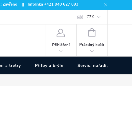
 : Zavřeno || Infolinka +421 940 627 093
CZK
NÁKUPNÍ
KOŠÍK
Prázdný košík
Přihlášení
ní a tretry
Přilby a brýle
Servis, nářadí, pumpy