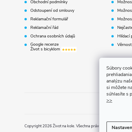
Obchodní podmínky
Možnost
a
Odstoupení od smlouvy
Možnost
t
Reklamační formulář
Možnost
Reklamační řád
Nejčaste
í
Ochrana osobních údajů
Hlídací 
Google recenze
Věrnost
Život s bicyklom
Súbory cook
prehliadani
analýzu naš
si môžete na
súhlasíte s
>>
Copyright 2026
Život na kole
. Všechna práva vyhrazena.
Uprav
Nastaven