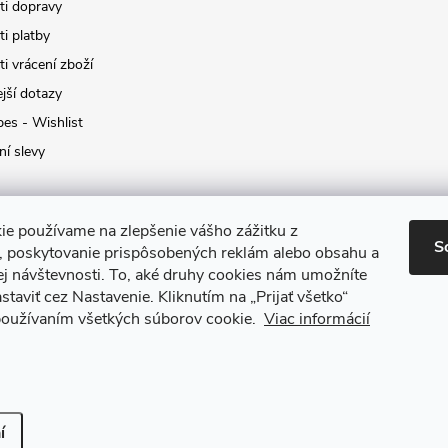
i dopravy
i platby
i vrácení zboží
jší dotazy
pes - Wishlist
ní slevy
ie používame na zlepšenie vášho zážitku z
S
a, poskytovanie prispôsobených reklám alebo obsahu a
ej návštevnosti.
To, aké druhy cookies nám umožníte
staviť cez Nastavenie.
Kliknutím na „Prijať všetko“
 používaním všetkých súborov cookie.
Viac informácií
it nastavení cookies
í