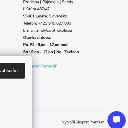
Prodejna | Půjčovna | Servis
Ľ.Štúra 487/47
93401 Levice, Slovensko
Telefon: +421 940 627 093
E-mail: info@zivotnakole.eu
Otevírací doba:
Po-Pá : 9,oo - 17,oo hod
So : 9,oo - 12,oo | Ne : Zavřeno
Kontaktní formulář
ouhlasím
Reklamace
Doprava
Poslat
Vytvořil Shoptet Premium