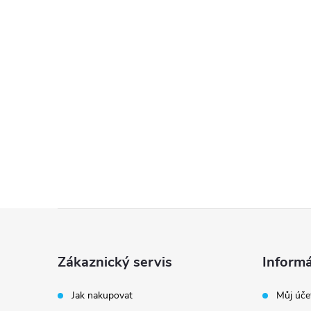
Z
á
Zákaznický servis
Informá
p
Jak nakupovat
Můj úče