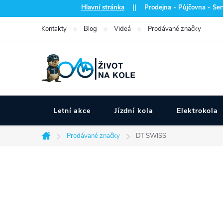
Přejít
Hlavní stránka
|| Prodejna - Půjčovna - Serv
na
Kontakty
Blog
Videá
Prodávané značky
obsah
Letní akce
Jízdní kola
Elektrokola
Prodávané značky
DT SWISS
Domů