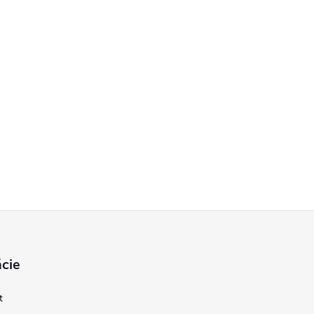
cie
t