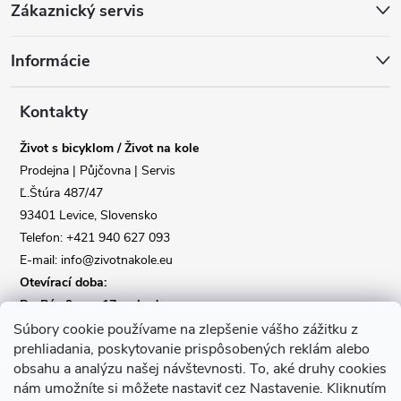
Zákaznický servis
á
Informácie
p
a
Kontakty
Život s bicyklom / Život na kole
t
Prodejna | Půjčovna | Servis
Ľ.Štúra 487/47
í
Reklamace
Doprava
93401 Levice, Slovensko
Telefon: +421 940 627 093
Poslat
E-mail: info@zivotnakole.eu
Otevírací doba:
Po-Pá : 9,oo - 17,oo hod
So : 9,oo - 12,oo | Ne : Zavřeno
Súbory cookie používame na zlepšenie vášho zážitku z
prehliadania, poskytovanie prispôsobených reklám alebo
obsahu a analýzu našej návštevnosti.
To, aké druhy cookies
Kontaktní formulář
nám umožníte si môžete nastaviť cez Nastavenie.
Kliknutím